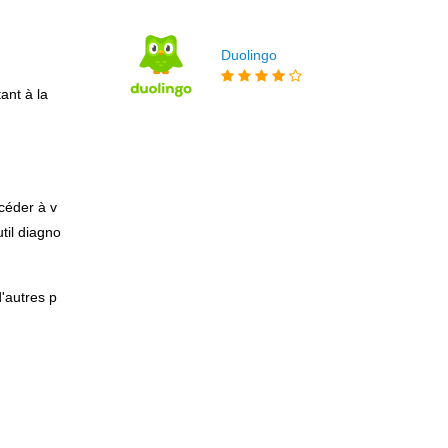
Duolingo
ant à la
ccéder à v
util diagno
'autres p