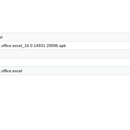
el
.office.excel_16.0.14931.20096.apk
.office.excel