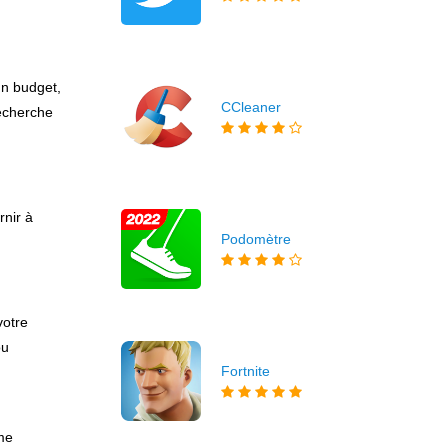
un budget,
CCleaner
recherche
rnir à
Podomètre
votre
ou
Fortnite
me