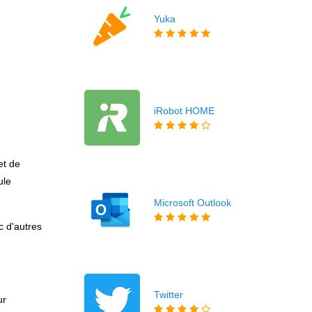
Yuka
iRobot HOME
et de
ule
Microsoft Outlook
c d'autres
Twitter
ur