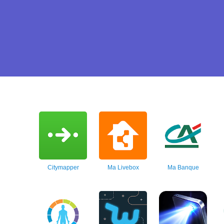
Citymapper
Ma Livebox
Ma Banque