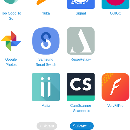
Too Good To
Yuka
Signal
OUIGO
Go
Google
Samsung
RespiRelax+
Photos
Smart Switch
Mobile
Maiia
CamScanner
VeryFitPro
- Scanner to
scan PDF
Avant
Suivant