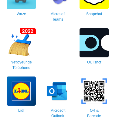
Waze
Microsoft
Snapchat
Teams
Nettoyeur de
OUI.sncf
Téléphone
Lidl
Microsoft
QR &
Outlook
Barcode
Scanner