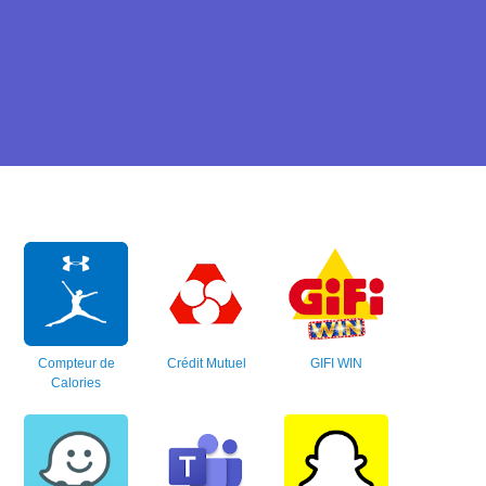
Compteur de
Crédit Mutuel
GIFI WIN
Calories