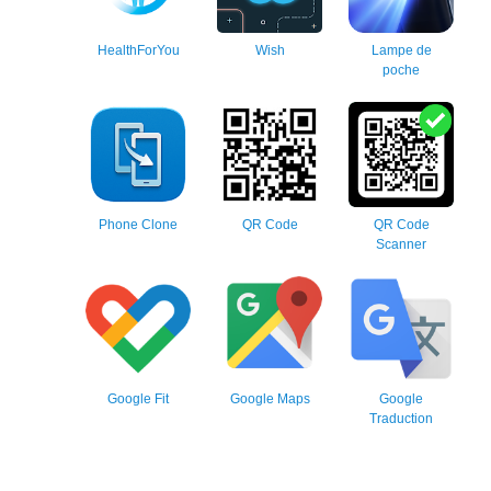
HealthForYou
Wish
Lampe de
poche
Phone Clone
QR Code
QR Code
Scanner
Google Fit
Google Maps
Google
Traduction