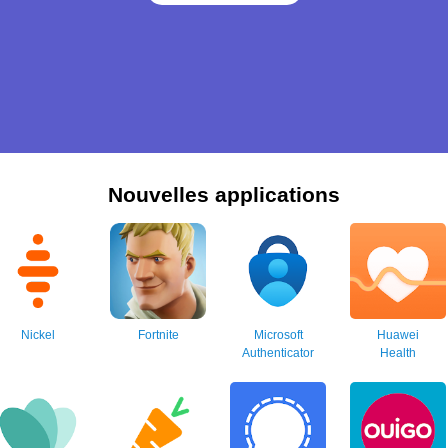
Nouvelles applications
Nickel
Fortnite
Microsoft
Huawei
Authenticator
Health