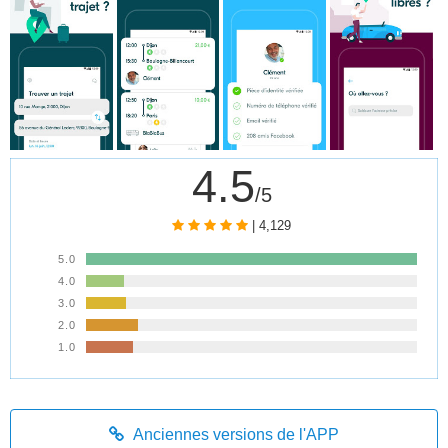
4.5
/5
| 4,129
5.0
4.0
3.0
2.0
1.0
Anciennes versions de l'APP