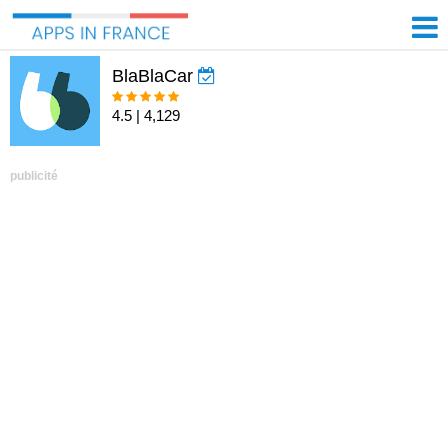
BlaBlaCar
4.5 | 4,129
publicité